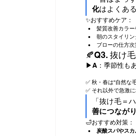
化
はよくあ
✨おすすめケア：
髪質改善カラー
朝のスタイリン
ブローの仕方次
🍂Q3. 
▶A：季節性も
✅ 秋・春は“自然
✅ それ以外で急激
「抜け毛＝
善につなが
🛁おすすめ対策：
炭酸スパやスカ