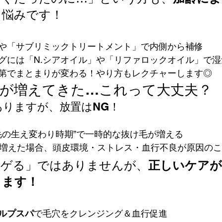
る悩みです！
や「サブリミックトリートメント」で内側から補修
グには「N.シアオイル」や「リファロックオイル」で湿
第でまとまりが変わる！やり方もレクチャーします◎
抜け毛が増えてきた…これって大丈夫？
ありますが、放置はNG！
な毛の生え変わり時期”で一時的な抜け毛が増える
に増えた場合、頭皮環境・ストレス・血行不良が原因の
ハゲる」ではありませんが、
正しいケアが
ります！
ルプスパ
で毛穴をクレンジング＆血行促進