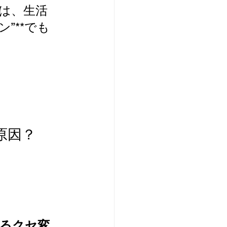
は、生活
”**でも
原因？
るクセ変