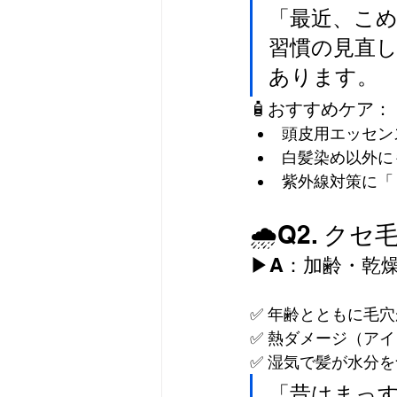
「最近、こ
習慣の見直しも
あります。
🧴おすすめケア：
頭皮用エッセン
白髪染め以外に
紫外線対策に「
🌧Q2. 
▶A：加齢・乾
✅ 年齢とともに毛
✅ 熱ダメージ（ア
✅ 湿気で髪が水分
「昔はまっ