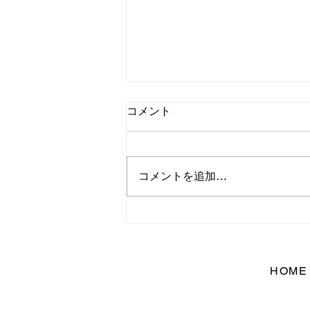
コメント
コメントを追加…
子育てしながら美容師を続け
たい！時短勤務・ブランク
OKの働き方ガイド
HOME