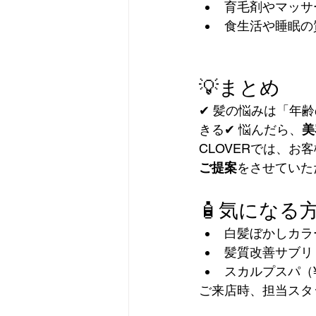
育毛剤やマッサ
食生活や睡眠の
💡まとめ
✔ 髪の悩みは「年
きる✔ 悩んだら、
美
CLOVERでは、
ご提案
をさせていた
🧴気になる
白髪ぼかしカラー
髪質改善サブリミ
スカルプスパ（¥
ご来店時、担当スタ