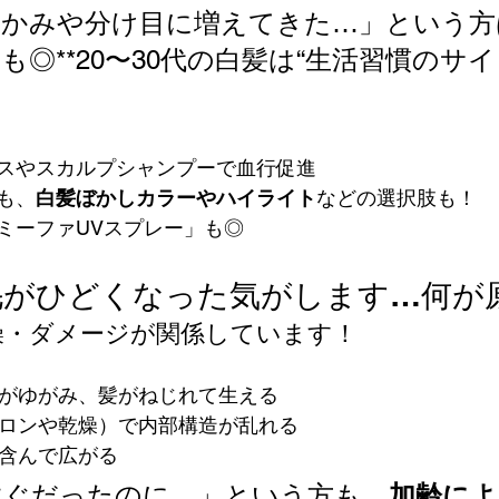
めかみや分け目に増えてきた…」という方
◎**20〜30代の白髪は“生活習慣のサイン
スやスカルプシャンプーで血行促進
も、
白髪ぼかしカラーやハイライト
などの選択肢も！
ミーファUVスプレー」も◎
クセ毛がひどくなった気がします…何が
燥・ダメージが関係しています！
穴がゆがみ、髪がねじれて生える
イロンや乾燥）で内部構造が乱れる
を含んで広がる
すぐだったのに…」という方も、
加齢によ