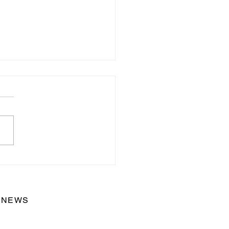
容学生必見】国家試験だ
ゃ足りない！就職前にや
おくべき7つのこと
NEWS