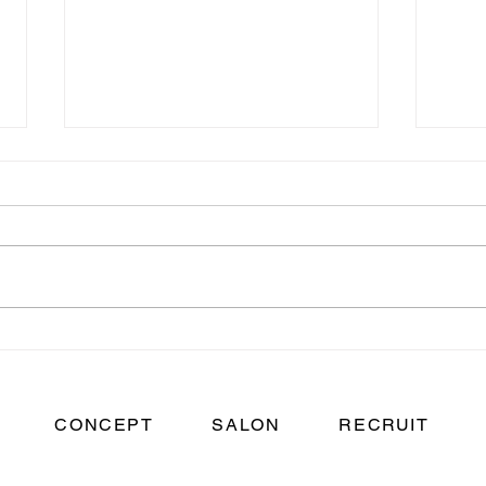
【ブランク歓迎】ママ美容師
【美
が安心して復帰できる美容室
けじ
とは？子育てと両立する働き
って
方
CONCEPT
SALON
RECRUIT
​横浜市 美容室