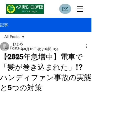
記事
All Posts
おまめ
All Posts
2025年8月16日
読了時間: 3分
【2025年急増中】電車で
求人募集
「髪が巻き込まれた」!?
ハンディファン事故の実態
と5つの対策