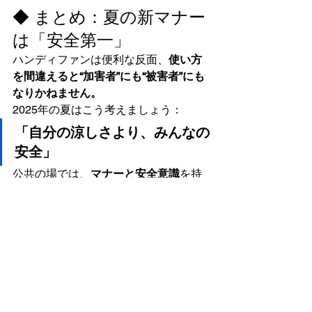
◆ まとめ：夏の新マナー
は「安全第一」
ハンディファンは便利な反面、
使い方
を間違えると“加害者”にも“被害者”にも
なりかねません。
2025年の夏はこう考えましょう：
「自分の涼しさより、みんなの
安全」
公共の場では、
マナーと安全意識
を持
って過ごしたいですね。
✂ CLOVERからのひと言
「髪の巻き込みは、ダメージや
切れ毛の原因にもなります。も
し巻き込まれてしまったら、無
理に引っ張らずスイッチを切