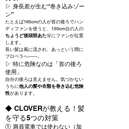
▷ 身長差が生む“巻き込みゾー
ン”
たとえば165cmの人が首の後ろでハン
ディファンを使うと、150cm台の人の
ちょうど後頭部あたり
にファンが位置
します。
長い髪は風に流され、あっという間に
プロペラへ――。
▷ 特に危険なのは「首の後ろ
使用」
自分の後ろは見えません。気づかない
うちに
他人の髪や衣類を巻き込む危険
性
があります。
◆ CLOVERが教える！髪
を守る5つの対策
① 満員電車では使わない（加